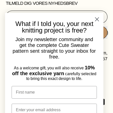
TILMELD DIG VORES NYHEDSBREV
E-mailadresse
What if I told you, your next
knitting project is free?
TILMELD
Join my newsletter community and
get the complete Cute Sweater
pattern sent straight to your inbox for
Laura Dalgaard er strikdesigner i København,
free.
Danmark. CVR-nr: DK41120967
10%
As a welcome gift, you will also receive
Instagram
E-
off the exclusive yarn
carefully selected
mail
to bring this exact design to life.
© 2026,
Laura Dalgaard Knit
.
Drevet af Shopify
First name
Accepterede
E-mail
betalingsmetoder